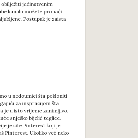
obilježiti jedinstvenim
be kanalu možete pronaći
ljubljene. Postupak je zaista
smo u nedoumici šta pokloniti
ragajući za inspracijom šta
 je u isto vrijeme zanimljivo,
uće snješko bijelić teglice.
je je site Pinterest koji je
aš Pinterest. Ukoliko već neko