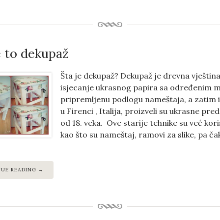
e to dekupaž
Šta je dekupaž? Dekupaž je drevna vještina
isjecanje ukrasnog papira sa određenim mo
pripremljenu podlogu nameštaja, a zatim i 
u Firenci , Italija, proizveli su ukrasne pr
od 18. veka. Ove starije tehnike su već kor
kao što su nameštaj, ramovi za slike, pa ča
NUE READING →