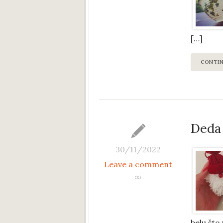
[…]
CONTI
Deda
30/11/2022
Leave a comment
∞
belu što