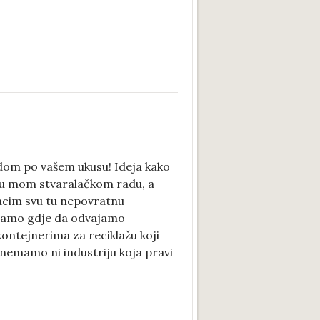
j dom po vašem ukusu! Ideja kako
ala u mom stvaralačkom radu, a
bacim svu tu nepovratnu
emamo gdje da odvajamo
 kontejnerima za reciklažu koji
nemamo ni industriju koja pravi