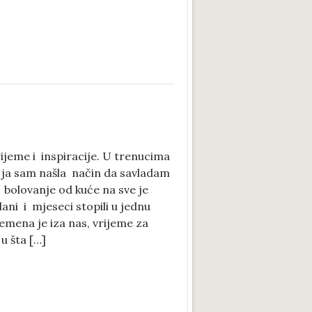
rijeme i inspiracije. U trenucima
, ja sam našla način da savladam
i bolovanje od kuće na sve je
dani i mjeseci stopili u jednu
emena je iza nas, vrijeme za
 u šta […]