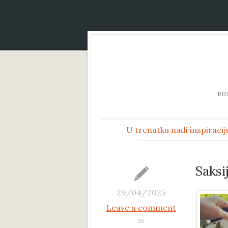
RU
U trenutku nađi inspiracij
Saksi
29/04/2025
Leave a comment
∞