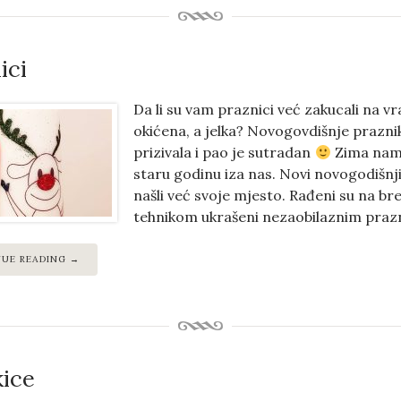
ici
Da li su vam praznici već zakucali na vra
okićena, a jelka? Novogovdišnje prazni
prizivala i pao je sutradan
Zima nam n
staru godinu iza nas. Novi novogodišnji
našli već svoje mjesto. Rađeni su na b
tehnikom ukrašeni nezaobilaznim prazn
NUE READING →
kice