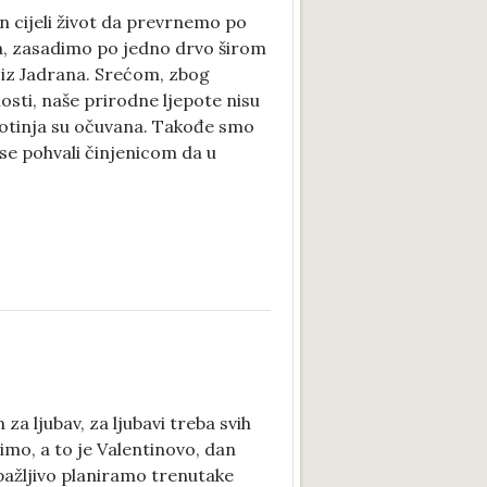
 cijeli život da prevrnemo po
na, zasadimo po jedno drvo širom
e iz Jadrana. Srećom, zbog
osti, naše prirodne ljepote nisu
životinja su očuvana. Takođe smo
 se pohvali činjenicom da u
za ljubav, za ljubavi treba svih
vimo, a to je Valentinovo, dan
 pažljivo planiramo trenutake