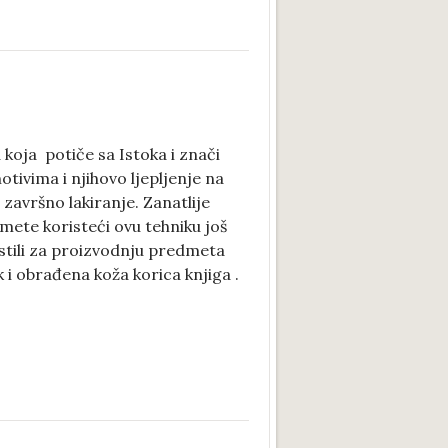
 koja potiče sa Istoka i znači
tivima i njihovo ljepljenje na
završno lakiranje. Zanatlije
edmete koristeći ovu tehniku još
istili za proizvodnju predmeta
k i obrađena koža korica knjiga .