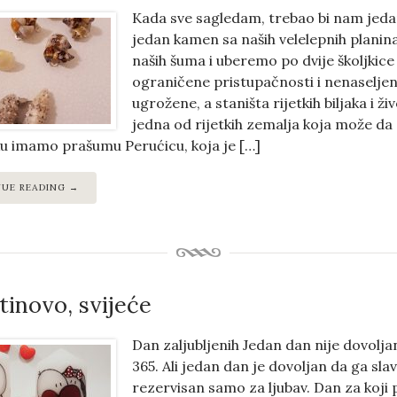
Kada sve sagledam, trebao bi nam jedan
jedan kamen sa naših velelepnih plani
naših šuma i uberemo po dvije školjkic
ograničene pristupačnosti i nenaseljen
ugrožene, a staništa rijetkih biljaka i 
jedna od rijetkih zemalja koja može da
u imamo prašumu Perućicu, koja je […]
NUE READING →
tinovo, svijeće
Dan zaljubljenih Jedan dan nije dovoljan 
365. Ali jedan dan je dovoljan da ga sla
rezervisan samo za ljubav. Dan za koji