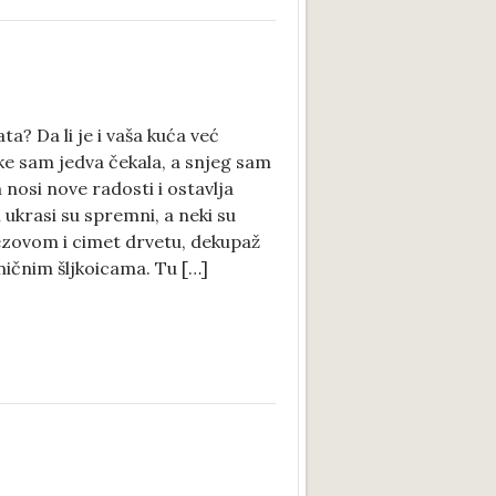
ta? Da li je i vaša kuća već
ke sam jedva čekala, a snjeg sam
osi nove radosti i ostavlja
 ukrasi su spremni, a neki su
rezovom i cimet drvetu, dekupaž
ičnim šljkoicama. Tu […]