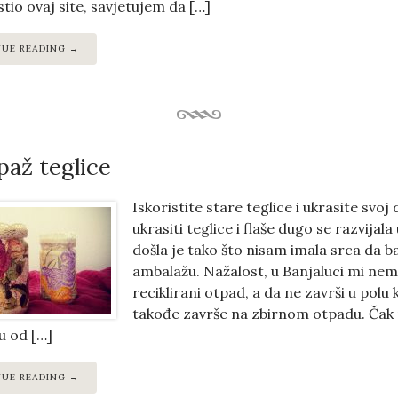
istio ovaj site, savjetujem da […]
NUE READING →
až teglice
Iskoristite stare teglice i ukrasite svo
ukrasiti teglice i flaše dugo se razvij
došla je tako što nisam imala srca da 
ambalažu. Nažalost, u Banjaluci mi n
reciklirani otpad, a da ne završi u polu
takođe završe na zbirnom otpadu. Čak 
u od […]
NUE READING →