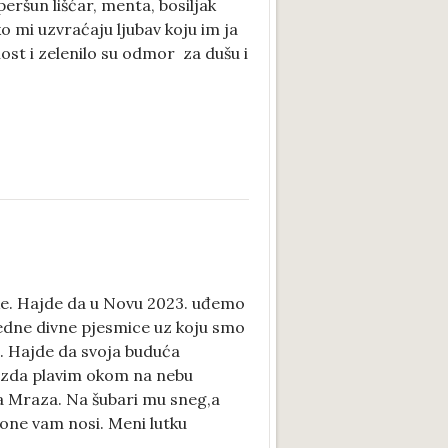
peršun lišćar, menta, bosiljak
ko mi uzvraćaju ljubav koju im ja
ost i zelenilo su odmor za dušu i
ke. Hajde da u Novu 2023. uđemo
 jedne divne pjesmice uz koju smo
ke. Hajde da svoja buduća
ezda plavim okom na nebu
da Mraza. Na šubari mu sneg,a
lone vam nosi. Meni lutku