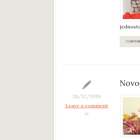
jednosta
CONTI
Novog
28/12/2018
Leave a comment
∞