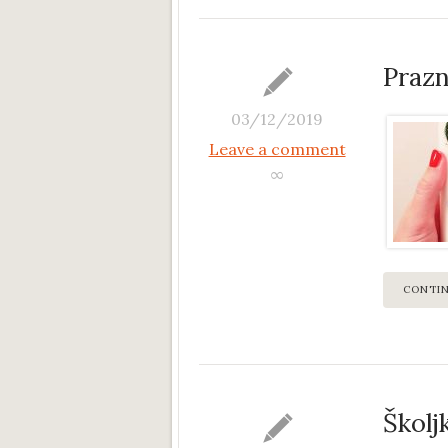
Prazn
03/12/2019
Leave a comment
∞
CONTI
Školj