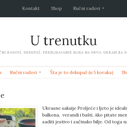
Kontakt
Shop
Ručni radovi
U trenutku
ČNI RADOVI, DEKUPAŽ, PRESLIKAVANJE SLIKA NA DRVO, UKRASI ZA 
u
Ručni radovi
Šta je to dekupaž (u 5 koraka)
Sh
je
Ukrasne saksije Proljeće i ljeto je idea
balkona, verandi i bašti. Ako pitate men
saditi jestivo i začinsko bilje. Od toga n