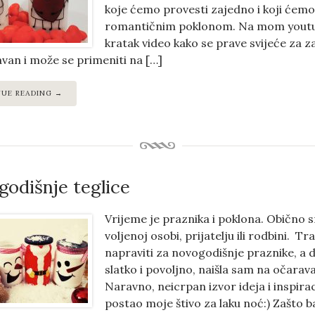
koje ćemo provesti zajedno i koji ćemo 
romantičnim poklonom. Na mom youtu
kratak video kako se prave svijeće za za
van i može se primeniti na […]
NUE READING →
odišnje teglice
Vrijeme je praznika i poklona. Obično 
voljenoj osobi, prijatelju ili rodbini. T
napraviti za novogodišnje praznike, a da
slatko i povoljno, naišla sam na očarava
Naravno, neicrpan izvor ideja i inspiraci
postao moje štivo za laku noć:) Zašto b