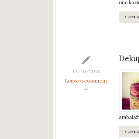
nije kor
CONTI
Dekup
19/10/2018
Leave a comment
∞
ambalaž
CONTI