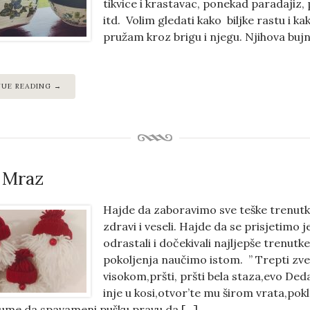
tikvice i krastavac, ponekad paradajiz, 
itd. Volim gledati kako biljke rastu i ka
pružam kroz brigu i njegu. Njihova bujn
NUE READING →
 Mraz
Hajde da zaboravimo sve teške trenut
zdravi i veseli. Hajde da se prisjetimo
odrastali i dočekivali najljepše trenut
pokoljenja naučimo istom. ” Trepti zv
visokom,pršti, pršti bela staza,evo De
inje u kosi,otvor’te mu širom vrata,pok
 ume da spavameni pušku pravu da […]