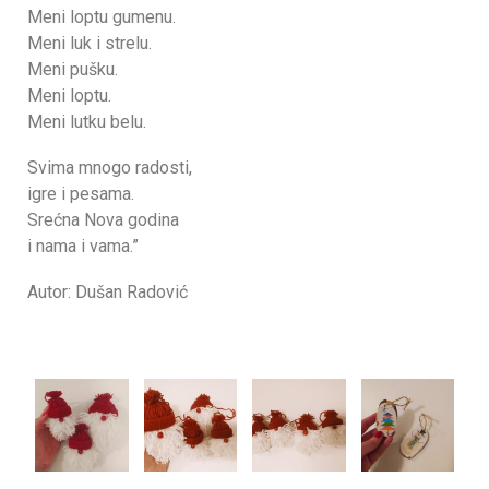
Meni loptu gumenu.
Meni luk i strelu.
Meni pušku.
Meni loptu.
Meni lutku belu.
Svima mnogo radosti,
igre i pesama.
Srećna Nova godina
i nama i vama.”
Autor: Dušan Radović