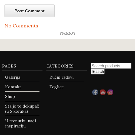
No Comments
PAGES
CATEGORIES
Search
Galerija
Ručni radovi
Kontakt
Teglice
Shop
Šta je to dekupaž
(u 5 koraka)
U trenutku nađi
inspiraciju