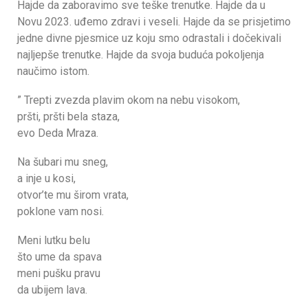
Hajde da zaboravimo sve teške trenutke. Hajde da u
Novu 2023. uđemo zdravi i veseli. Hajde da se prisjetimo
jedne divne pjesmice uz koju smo odrastali i dočekivali
najljepše trenutke. Hajde da svoja buduća pokoljenja
naučimo istom.
” Trepti zvezda plavim okom
na nebu visokom,
pršti, pršti bela staza,
evo Deda Mraza.
Na šubari mu sneg,
a inje u kosi,
otvor’te mu širom vrata,
poklone vam nosi.
Meni lutku belu
što ume da spava
meni pušku pravu
da ubijem lava.