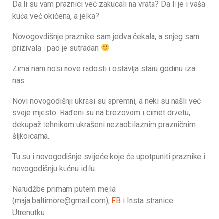
Da li su vam praznici već zakucali na vrata? Da li je i vaša
kuća već okićena, a jelka?
Novogovdišnje praznike sam jedva čekala, a snjeg sam
prizivala i pao je sutradan
Zima nam nosi nove radosti i ostavlja staru godinu iza
nas.
Novi novogodišnji ukrasi su spremni, a neki su našli već
svoje mjesto. Rađeni su na brezovom i cimet drvetu,
dekupaž tehnikom ukrašeni nezaobilaznim prazničnim
šljkoicama.
Tu su i novogodišnje svijeće koje će upotpuniti praznike i
novogodišnju kućnu idilu.
Narudžbe primam putem mejla
(maja.baltimore@gmail.com),
FB
i Insta stranice
Utrenutku.