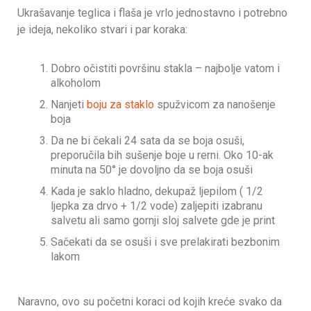
Ukrašavanje teglica i flaša je vrlo jednostavno i potrebno
je ideja, nekoliko stvari i par koraka:
Dobro očistiti površinu stakla – najbolje vatom i
alkoholom
Nanjeti
boju za staklo
spužvicom za nanošenje
boja
Da ne bi čekali 24 sata da se boja osuši,
preporučila bih sušenje boje u rerni. Oko 10-ak
minuta na 50° je dovoljno da se boja osuši
Kada je saklo hladno, dekupaž ljepilom ( 1/2
ljepka za drvo + 1/2 vode) zaljepiti izabranu
salvetu ali samo gornji sloj salvete gde je print
Sačekati da se osuši i sve prelakirati bezbonim
lakom
Naravno, ovo su početni koraci od kojih kreće svako da