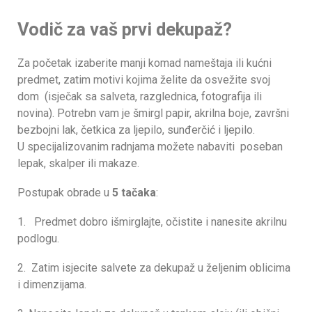
Vodič za vaš prvi dekupaž?
Za početak izaberite manji komad nameštaja ili kućni
predmet, zatim motivi kojima želite da osvežite svoj
dom (isječak sa salveta, razglednica, fotografija ili
novina). Potrebn vam je šmirgl papir, akrilna boje, završni
bezbojni lak, četkica za ljepilo, sunđerčić i ljepilo.
U specijalizovanim radnjama možete nabaviti poseban
lepak, skalper ili makaze.
Postupak obrade u
5 tačaka
:
1. Predmet dobro išmirglajte, očistite i nanesite akrilnu
podlogu.
2. Zatim isjecite salvete za dekupaž u željenim oblicima
i dimenzijama.