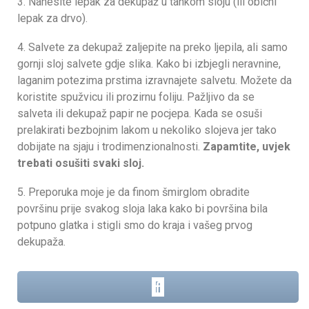
3. Nanesite lepak za dekupaž u tankom sloju (ili obični
lepak za drvo).
4. Salvete za dekupaž zaljepite na preko ljepila, ali samo
gornji sloj salvete gdje slika. Kako bi izbjegli neravnine,
laganim potezima prstima izravnajete salvetu. Možete da
koristite spužvicu ili prozirnu foliju. Pažljivo da se
salveta ili dekupaž papir ne pocjepa. Kada se osuši
prelakirati bezbojnim lakom u nekoliko slojeva jer tako
dobijate na sjaju i trodimenzionalnosti.
Zapamtite, uvjek
trebati osušiti svaki sloj.
5. Preporuka moje je da finom šmirglom obradite
površinu prije svakog sloja laka kako bi površina bila
potpuno glatka i stigli smo do kraja i vašeg prvog
dekupaža.