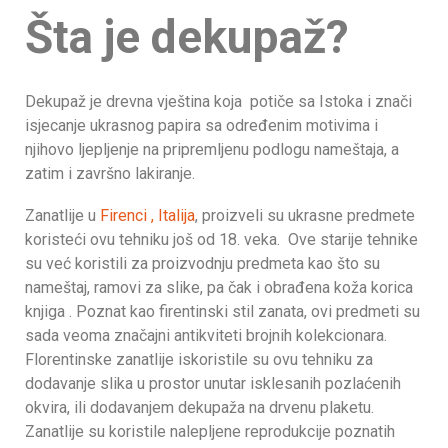
Šta je dekupaž?
Dekupaž je drevna vještina koja potiče sa Istoka i znači
isjecanje ukrasnog papira sa određenim motivima i
njihovo ljepljenje na pripremljenu podlogu nameštaja, a
zatim i završno lakiranje.
Zanatlije u
Firenci , Italija
, proizveli su ukrasne predmete
koristeći ovu tehniku još od 18. veka. Ove starije tehnike
su već koristili za proizvodnju predmeta kao što su
nameštaj, ramovi za slike, pa čak i obrađena koža korica
knjiga . Poznat kao firentinski stil zanata, ovi predmeti su
sada veoma značajni antikviteti brojnih kolekcionara.
Florentinske zanatlije iskoristile su ovu tehniku za
dodavanje slika u prostor unutar isklesanih pozlaćenih
okvira, ili dodavanjem dekupaža na drvenu plaketu.
Zanatlije su koristile nalepljene reprodukcije poznatih