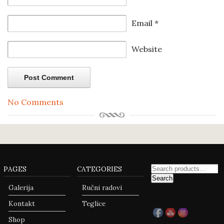
Email
*
Website
No Comments
on
Novogodišnje
teglice
Search
PAGES
CATEGORIES
for:
Search
Galerija
Ručni radovi
Kontakt
Teglice
Shop