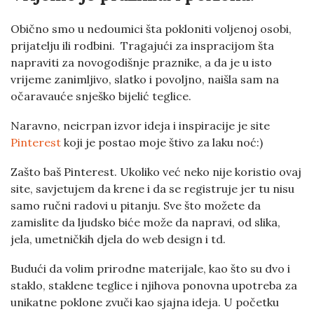
Obično smo u nedoumici šta pokloniti voljenoj osobi,
prijatelju ili rodbini. Tragajući za inspracijom šta
napraviti za novogodišnje praznike, a da je u isto
vrijeme zanimljivo, slatko i povoljno, naišla sam na
očaravauće snješko bijelić teglice.
Naravno, neicrpan izvor ideja i inspiracije je site
Pinterest
koji je postao moje štivo za laku noć:)
Zašto baš Pinterest. Ukoliko već neko nije koristio ovaj
site, savjetujem da krene i da se registruje jer tu nisu
samo ručni radovi u pitanju. Sve što možete da
zamislite da ljudsko biće može da napravi, od slika,
jela, umetničkih djela do web design i td.
Budući da volim prirodne materijale, kao što su dvo i
staklo, staklene teglice i njihova ponovna upotreba za
unikatne poklone zvuči kao sjajna ideja. U početku