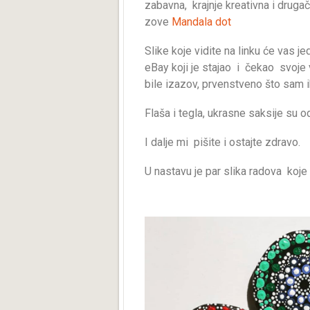
zabavna, krajnje kreativna i druga
zove
Mandala dot
Slike koje vidite na linku će vas 
eBay koji je stajao i čekao svoje
bile izazov, prvenstveno što sam 
Flaša i tegla, ukrasne saksije su
I dalje mi pišite i ostajte zdravo.
U nastavu je par slika radova koje