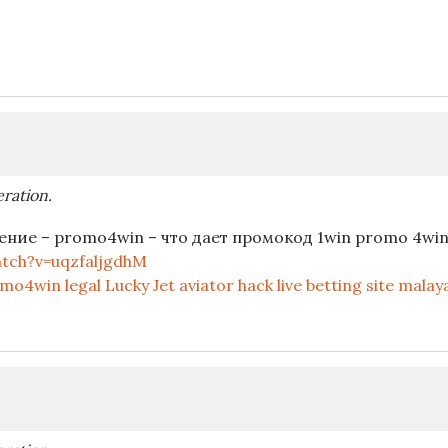
ration.
ие – promo4win – что дает промокод 1win promo 4wi
tch?v=uqzfaljgdhM
win legal Lucky Jet aviator hack live betting site malay