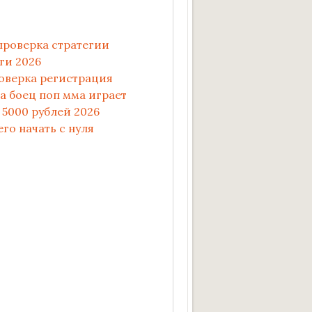
проверка стратегии
ги 2026
оверка регистрация
а боец поп мма играет
5000 рублей 2026
го начать с нуля