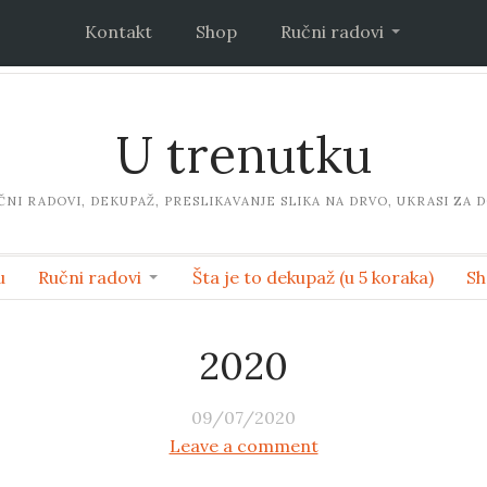
Kontakt
Shop
Ručni radovi
U trenutku
ČNI RADOVI, DEKUPAŽ, PRESLIKAVANJE SLIKA NA DRVO, UKRASI ZA 
u
Ručni radovi
Šta je to dekupaž (u 5 koraka)
Sh
2020
09/07/2020
Leave a comment