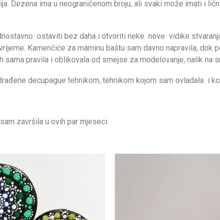
čija. Dezena ima u neograničenom broju, ali svaki može imati i lič
jednostavno ostaviti bez daha i otvoriti neke nove vidike stvaranj
 vrijeme. Kamenčiće za maminu baštu sam davno napravila, dok p
ih sama pravila i oblikovala od smejse za modelovanje, nalik na 
 odrađene decupague tehnikom, tehnikom kojom sam ovladala i koja
 sam završila u ovih par mjeseci.