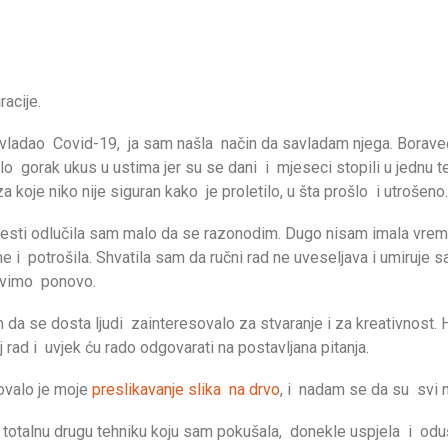
racije.
savladao Covid-19, ja sam našla način da savladam njega. Boraveć
lo gorak ukus u ustima jer su se dani i mjeseci stopili u jednu 
 koje niko nije siguran kako je proletilo, u šta prošlo i utrošeno.
ijesti odlučila sam malo da se razonodim. Dugo nisam imala vre
me i potrošila. Shvatila sam da ručni rad ne uveseljava i umiruje
živimo ponovo.
 da se dosta ljudi zainteresovalo za stvaranje i za kreativnost. 
 rad i uvjek ću rado odgovarati na postavljana pitanja.
sovalo je moje
preslikavanje slika na drvo
, i nadam se da su svi m
 totalnu drugu tehniku koju sam pokušala, donekle uspjela i oduš