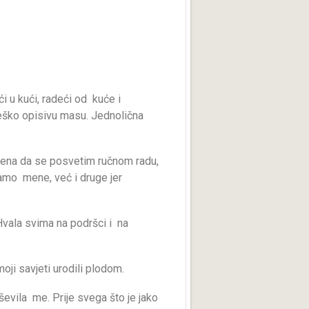
i u kući, radeći od kuće i
teško opisivu masu. Jednolična
mena da se posvetim ručnom radu,
 samo mene, već i druge jer
Hvala svima na podršci i na
oji savjeti urodili plodom.
evila me. Prije svega što je jako