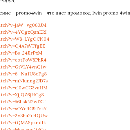
ration.
ие – promo4win – что дает промокод 1win promo 4wi
atch?v=jaW_vg060JM
atch?v=4YQgzQsnERI
watch?v=W8-LYgOCN04
atch?v=Q4A7sVTfgEE
tch?v=Bs-24JlrPxM
atch?v=cotPoW8PhR4
atch?v=GtVLY4vnQ1w
atch?v=6_Nu1U8cPg8
atch?v=mNkmng2JD7s
atch?v=cl0wCG3vaHM
tch?v=XjjQZ6jHCg8
atch?v=56LskN2wfZU
atch?v=xOYc9G9TokY
atch?v=2V3hu2d4QUw
atch?v=tQMASpkmIIk
atch?v=McalyocOBCc