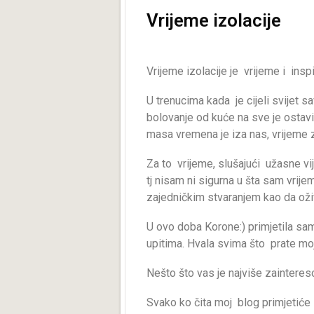
Vrijeme izolacije
Vrijeme izolacije je vrijeme i inspi
U trenucima kada je cijeli svijet 
bolovanje od kuće na sve je ostavi
masa vremena je iza nas, vrijeme za
Za to vrijeme, slušajući užasne v
tj nisam ni sigurna u šta sam vrije
zajedničkim stvaranjem kao da o
U ovo doba Korone:) primjetila sam
upitima. Hvala svima što prate moj
Nešto što vas je najviše zaintere
Svako ko čita moj blog primjetiće