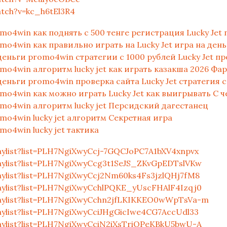
tch?v=kc_h6tEl3R4
win как поднять с 500 тенге регистрация Lucky Jet 
win как правильно играть на Lucky Jet игра на день
ьги promo4win стратегии с 1000 рублей Lucky Jet пр
win алгоритм lucky jet как играть казакша 2026 Фар
ги promo4win проверка сайта Lucky Jet стратегия с 
win как можно играть Lucky Jet как выигрывать С че
4win алгоритм lucky jet Персидский дагестанец
win lucky jet алгоритм Секретная игра
win lucky jet тактика
aylist?list=PLH7NgiXwyCcj-7GQCJoPC7A1bXV4xnpvx
aylist?list=PLH7NgiXwyCcg3t1SeJS_ZKvGpEDTslVKw
aylist?list=PLH7NgiXwyCcj2Nm60ks4Fs3jzlQHj7fM8
aylist?list=PLH7NgiXwyCchlPQKE_yUscFHAlF4Izqj0
aylist?list=PLH7NgiXwyCchn2jfLKIKKEO0wWpTsVa-m
aylist?list=PLH7NgiXwyCciJHgGicIwe4CG7AccUdl33
aylist?list=PLH7NgiXwyCciN2iXsTriOPeKBkU5bwU-A