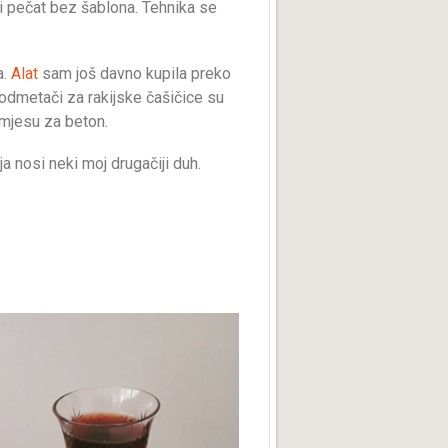
ni pečat bez šablona. Tehnika se
a.
Alat
sam još davno kupila preko
odmetači za rakijske čašičice su
smjesu za beton.
 nosi neki moj drugačiji duh.