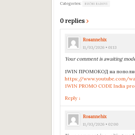
Categories:
RUČNI RADOVI
0 replies
›
Rosannehix
11/03/2026 • 01:13
Your comment is awaiting mode
1WIN ПРОМОКОД на пополнен
https://www.youtube.com/wa
1WIN PROMO CODE India promo4
Reply ↓
Rosannehix
11/03/2026 • 02:00