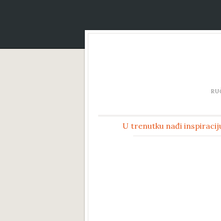
RU
U trenutku nađi inspiracij